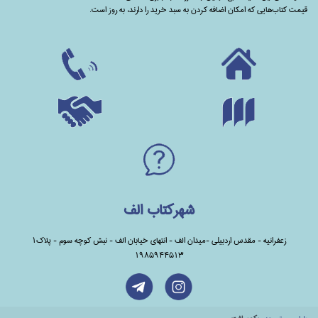
قیمت کتاب‌هایی که امکان اضافه کردن به سبد خرید را دارند،‌ به روز است.
شهرکتاب الف
زعفرانیه - مقدس اردبیلی -میدان الف - انتهای خیابان الف - نبش کوچه سوم - پلاک1
1985944513