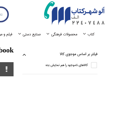
كتاب
محصولات فرهنگي
صنايع دستي
فيلم و م
book
فيلتر بر اساس موجوي كالا
كالاهاي ناموجود را هم نمايش بده