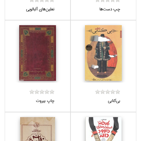
چپ دست‌ها
نعلين‌هاي آلبالويي
بي‌كتابي
چاپ بيروت