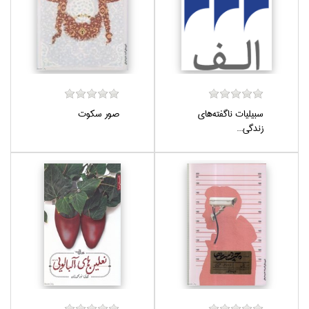
سبيليات ناگفته‌هاي
صور سكوت
زندگي...