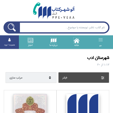
خانه
درباره ما
اخبار
عضويت / ورود
منو
شهرستان ادب
1-12
از
20
فيلتر
مرتب سازي