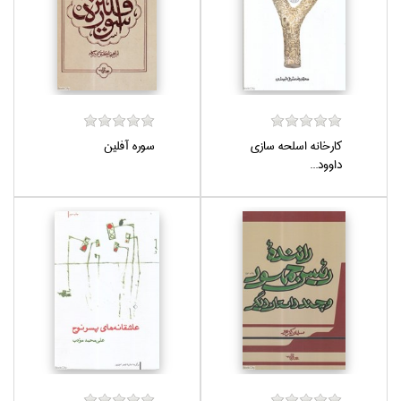
كارخانه اسلحه سازي
سوره آفلين
داوود...