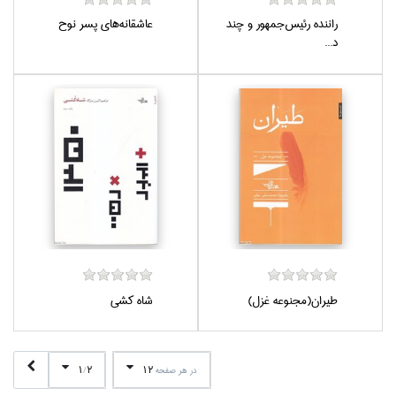
راننده رئيس‌جمهور و چند
عاشقانه‌هاي پسر نوح
د...
طيران(مجنوعه غزل)
شاه‌ كشي
1
2
12
در هر صفحه
/