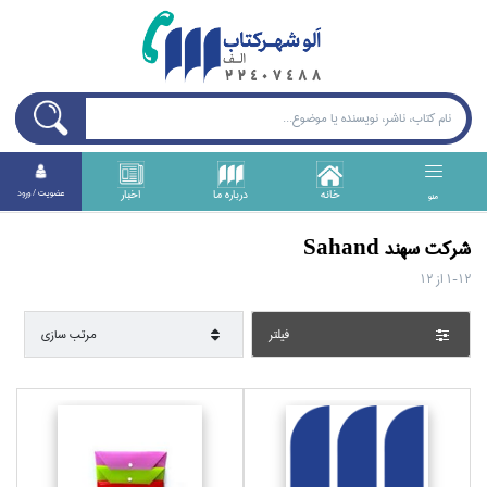
خانه
درباره ما
اخبار
عضويت / ورود
منو
شركت سهند Sahand
1-12
از
12
فيلتر
مرتب سازي