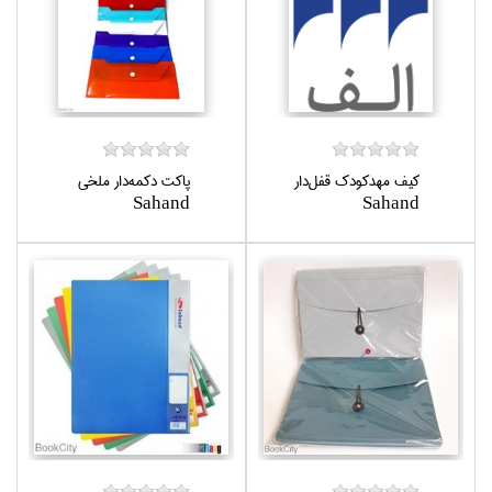
كيف مهدكودك قفل‌دار
پاكت دكمه‌دار ملخي
Sahand
Sahand