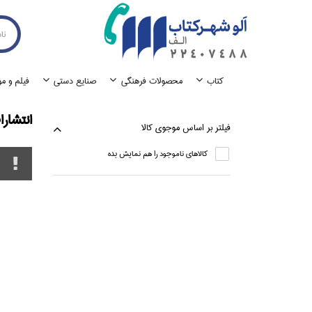
كتاب
محصولات فرهنگي
صنايع دستي
فيلم و م
انتشارا
فيلتر بر اساس موجوي كالا
كالاهاي ناموجود را هم نمايش بده