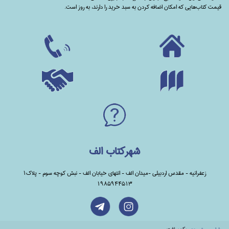
قیمت کتاب‌هایی که امکان اضافه کردن به سبد خرید را دارند،‌ به روز است.
شهرکتاب الف
زعفرانیه - مقدس اردبیلی -میدان الف - انتهای خیابان الف - نبش کوچه سوم - پلاک1
1985944513