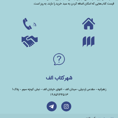
قیمت کتاب‌هایی که امکان اضافه کردن به سبد خرید را دارند،‌ به روز است.
شهرکتاب الف
زعفرانیه - مقدس اردبیلی -میدان الف - انتهای خیابان الف - نبش کوچه سوم - پلاک1
1985944513