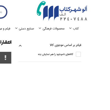
كتاب
محصولات فرهنگي
صنايع دستي
فيلم و م
انتشارا
فيلتر بر اساس موجوي كالا
كالاهاي ناموجود را هم نمايش بده