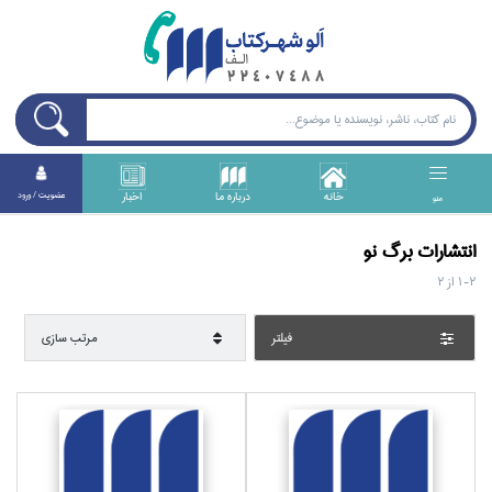
خانه
درباره ما
اخبار
عضويت / ورود
منو
انتشارات برگ نو
1-2
از
2
فيلتر
مرتب سازي