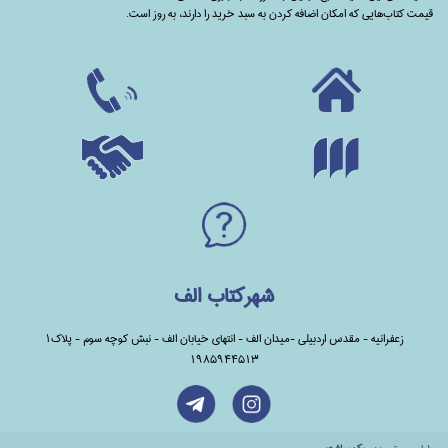
قیمت کتاب‌هایی که امکان اضافه کردن به سبد خرید را دارند،‌ به روز است.
شهرکتاب الف
زعفرانیه - مقدس اردبیلی -میدان الف - انتهای خیابان الف - نبش کوچه سوم - پلاک1
1985944513