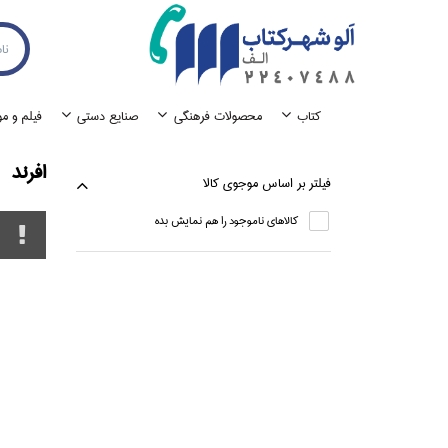
كتاب
محصولات فرهنگي
صنايع دستي
فيلم و م
افرند
فيلتر بر اساس موجوي كالا
كالاهاي ناموجود را هم نمايش بده