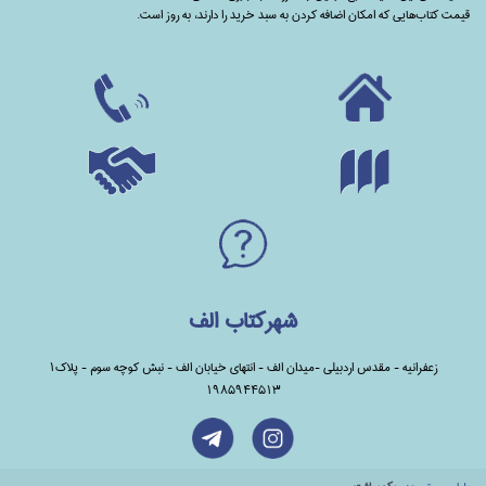
قیمت کتاب‌هایی که امکان اضافه کردن به سبد خرید را دارند،‌ به روز است.
شهرکتاب الف
زعفرانیه - مقدس اردبیلی -میدان الف - انتهای خیابان الف - نبش کوچه سوم - پلاک1
1985944513