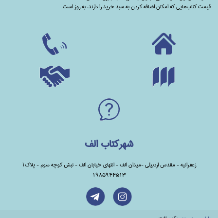
قیمت کتاب‌هایی که امکان اضافه کردن به سبد خرید را دارند،‌ به روز است.
شهرکتاب الف
زعفرانیه - مقدس اردبیلی -میدان الف - انتهای خیابان الف - نبش کوچه سوم - پلاک1
1985944513