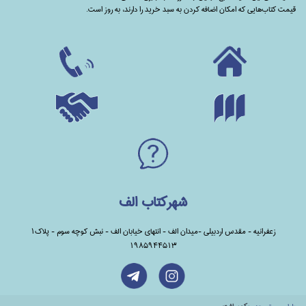
قیمت کتاب‌هایی که امکان اضافه کردن به سبد خرید را دارند،‌ به روز است.
شهرکتاب الف
زعفرانیه - مقدس اردبیلی -میدان الف - انتهای خیابان الف - نبش کوچه سوم - پلاک1
1985944513