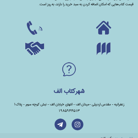
قیمت کتاب‌هایی که امکان اضافه کردن به سبد خرید را دارند،‌ به روز است.
شهرکتاب الف
زعفرانیه - مقدس اردبیلی -میدان الف - انتهای خیابان الف - نبش کوچه سوم - پلاک1
1985944513