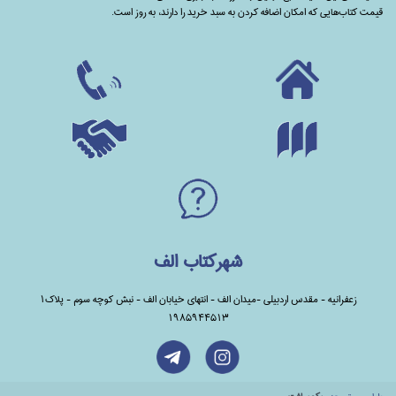
قیمت کتاب‌هایی که امکان اضافه کردن به سبد خرید را دارند،‌ به روز است.
شهرکتاب الف
زعفرانیه - مقدس اردبیلی -میدان الف - انتهای خیابان الف - نبش کوچه سوم - پلاک1
1985944513