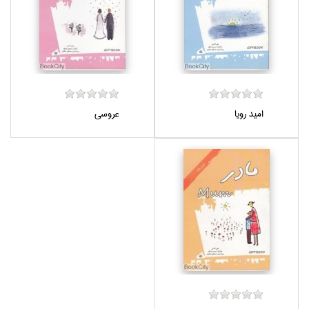
اميد رويا
عروسي