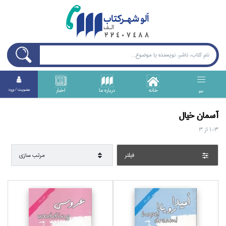
خانه
درباره ما
اخبار
عضويت / ورود
منو
آسمان خيال
1-3
از
3
فيلتر
مرتب سازي