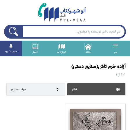
خانه
درباره ما
اخبار
عضويت / ورود
منو
آزاده خرم تاش(صنايع دستي)
1-1
از
1
فيلتر
مرتب سازي