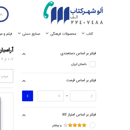
كتاب
محصولات فرهنگي
صنايع دستي
فيلم و م
آراسبا
فيلتر بر اساس دسته‌بندي
1-2
از
2
داستان ايران
مرتب س
فيلتر بر اساس قيمت
-
فيلتر بر اساس امتياز كالا
و بيشتر