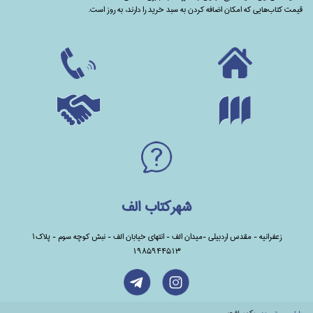
قیمت کتاب‌هایی که امکان اضافه کردن به سبد خرید را دارند،‌ به روز است.
شهرکتاب الف
زعفرانیه - مقدس اردبیلی -میدان الف - انتهای خیابان الف - نبش کوچه سوم - پلاک1
1985944513