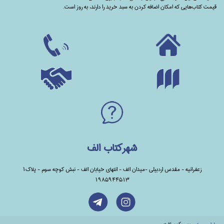
قیمت کتاب‌هایی که امکان اضافه کردن به سبد خرید را دارند،‌ به روز است.
شهرکتاب الف
زعفرانیه - مقدس اردبیلی -میدان الف - انتهای خیابان الف - نبش کوچه سوم - پلاک1
1985944513