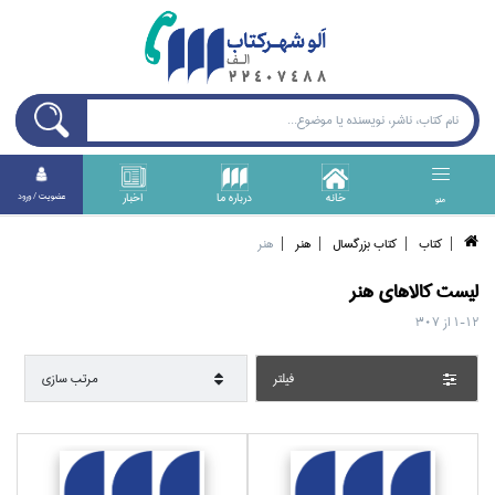
خانه
درباره ما
اخبار
عضويت / ورود
منو
كتاب
كتاب بزرگسال
هنر
هنر
ليست کالا‌هاي
هنر
1-12
از
307
فيلتر
مرتب سازي