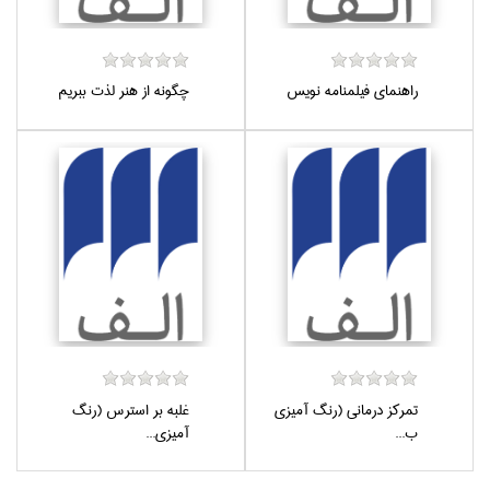
راهنماي فيلمنامه نويس
چگونه از هنر لذت ببريم
تمركز درماني (رنگ آميزي
غلبه بر استرس (رنگ
ب...
آميزي...