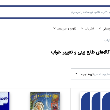
وسيقي
نشريات
تقويم و سررسيد
خواب
الا‌هاي
طالع بيني و تعبيير خواب
تاريخ ايجاد
ازي بر اساس