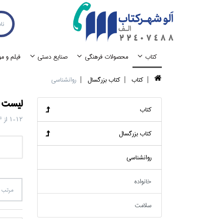
كتاب
محصولات فرهنگي
صنايع دستي
فيلم و م
كتاب
كتاب بزرگسال
روانشناسي
ليست ک
كتاب
1-12
از
4
كتاب بزرگسال
روانشناسي
خانواده
مرتب س
سلامت