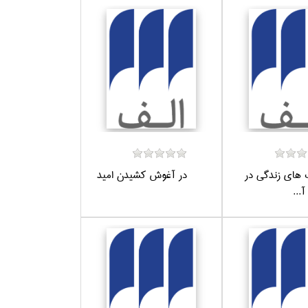
 هاي زندگي در
در آغوش كشيدن اميد
...