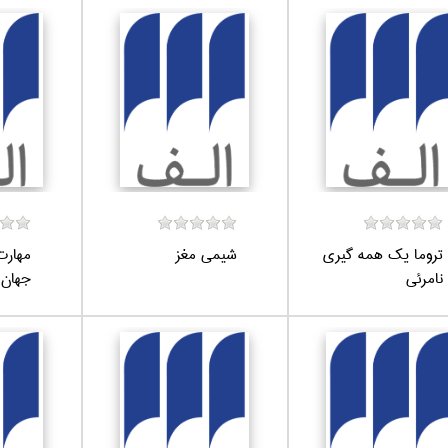
تروما يك همه گيري
شيمي مغز
مهارت
نامرئي
جهان آ