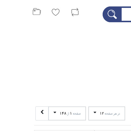
148
1
12
در هر صفحه
صفحه
از