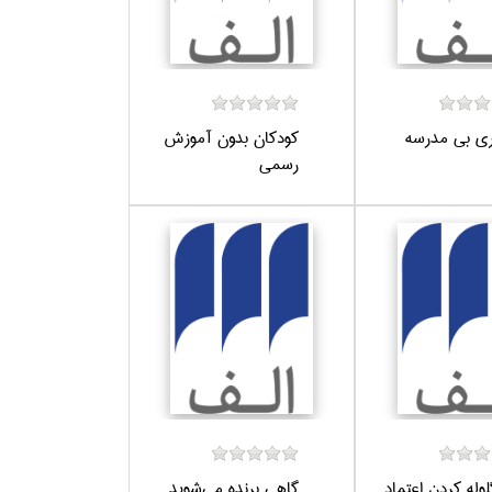
ري بي مدرسه
كودكان بدون آموزش
رسمي
وله كردن اعتماد
گاهي برنده مي‌شويد