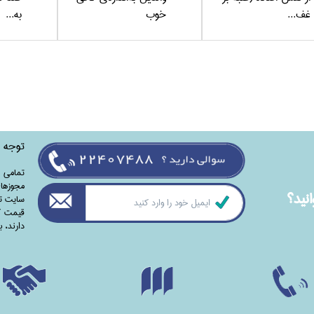
غف...
خوب
به...
توجه
تمامی‌ 
مجوزهای
نيد؟
سایت تا
قیمت کت
دارند،‌ 