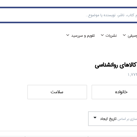
وسيقي
نشريات
تقويم و سررسيد
الا‌هاي
روانشناسي
1,77
خانواده
سلامت
تاريخ ايجاد
ازي بر اساس