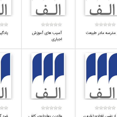
مدرسه مادر طبيعت
آسيب هاي آموزش
يادگي
اجباري
از نفس افتاده (غلبه بر
والدين به‌اندازه‌ي كافي
ضد گل