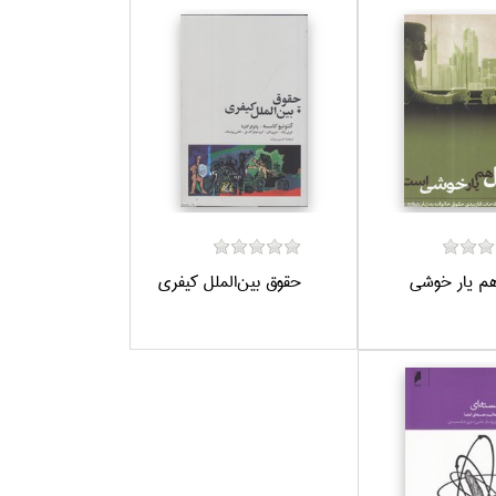
م يار خوشي
حقوق بين‌الملل كيفري