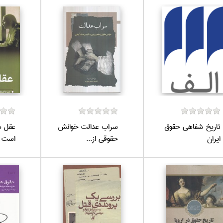
تاريخ شفاهي حقوق
سراب عدالت خوانش
عقل ه
ايران
حقوقي از...
است