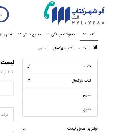
كتاب
محصولات فرهنگي
صنايع دستي
فيلم و م
كتاب
كتاب بزرگسال
حقوق
ليست ک
كتاب
1-7
از
7
كتاب بزرگسال
حقوق
حقوق
مرتب س
فيلتر بر اساس قيمت