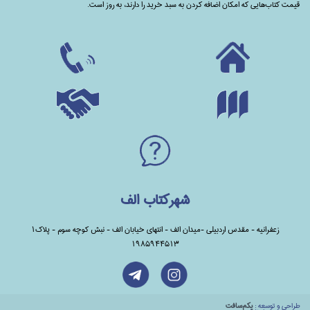
قیمت کتاب‌هایی که امکان اضافه کردن به سبد خرید را دارند،‌ به روز است.
شهرکتاب الف
زعفرانیه - مقدس اردبیلی -میدان الف - انتهای خیابان الف - نبش کوچه سوم - پلاک1
1985944513
طراحي و توسعه :
يكم‌سافت