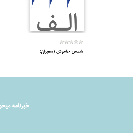
شمس خاموش (سفيران)
خبرنامه ميخوا