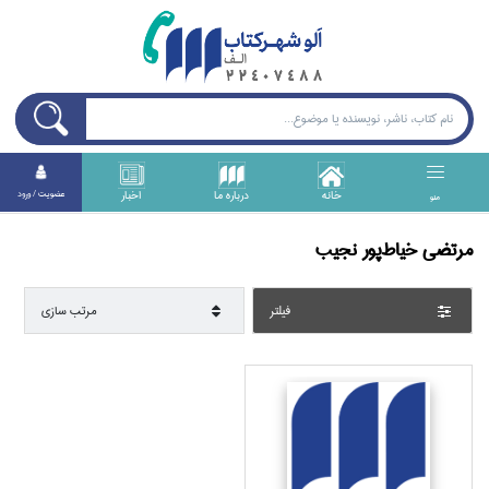
خانه
درباره ما
اخبار
عضويت / ورود
منو
مرتضي خياط‌پور نجيب
فيلتر
مرتب سازي