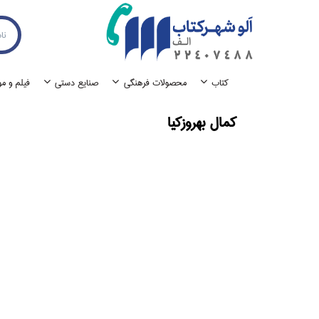
كتاب
محصولات فرهنگي
صنايع دستي
فيلم و م
كمال بهروز‌كيا