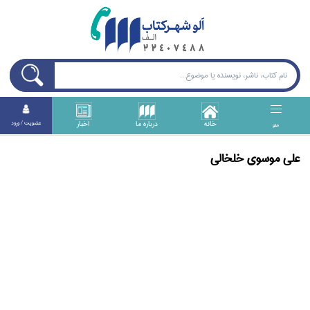
خانه
درباره ما
اخبار
عضويت / ورود
منو
علي موسوي خلخالي