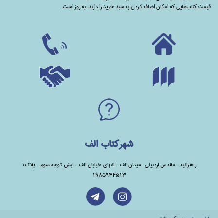
قیمت کتاب‌هایی که امکان اضافه کردن به سبد خرید را دارند،‌ به روز است.
شهرکتاب الف
زعفرانیه - مقدس اردبیلی -میدان الف - انتهای خیابان الف - نبش کوچه سوم - پلاک1
1985944513