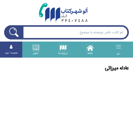
خانه
درباره ما
اخبار
عضويت / ورود
منو
عادله ميرزائي