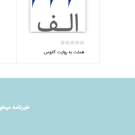
هملت به روايت كابوس
خبرنامه ميخوا