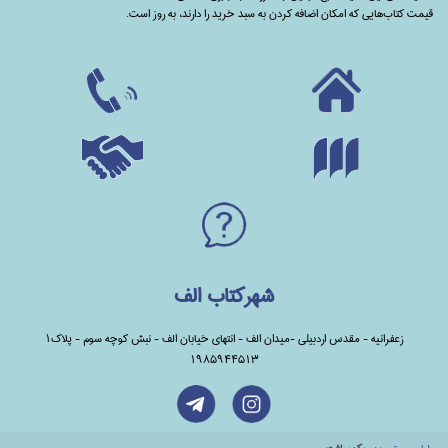
قیمت کتاب‌هایی که امکان اضافه کردن به سبد خرید را دارند،‌ به روز است.
شهرکتاب الف
زعفرانیه - مقدس اردبیلی -میدان الف - انتهای خیابان الف - نبش کوچه سوم - پلاک1
1985944513