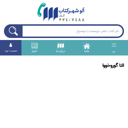
خانه
درباره ما
اخبار
عضويت / ورود
منو
النا گوروخووا