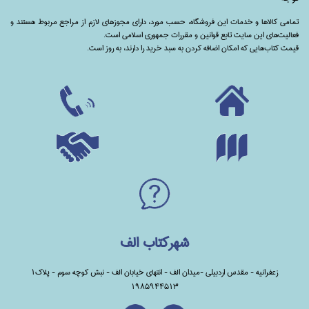
تمامی‌ کالاها و خدمات این فروشگاه، حسب مورد،‌ دارای مجوزهای لازم از مراجع مربوط هستند ‌و‌‌
فعالیت‌های این سایت تابع قوانین و مقررات جمهوری اسلامی است.
قیمت کتاب‌هایی که امکان اضافه کردن به سبد خرید را دارند،‌ به روز است.
شهرکتاب الف
زعفرانیه - مقدس اردبیلی -میدان الف - انتهای خیابان الف - نبش کوچه سوم - پلاک1
1985944513