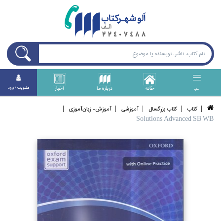
خانه
درباره ما
اخبار
عضويت / ورود
منو
كتاب
كتاب بزرگسال
آموزشي
آموزش- زبان‌آموزي
Solutions Advanced SB WB