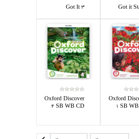
Got It 3
Got it St
Oxford Discover
Oxford Disc
4 SB WB CD
1 SB WB