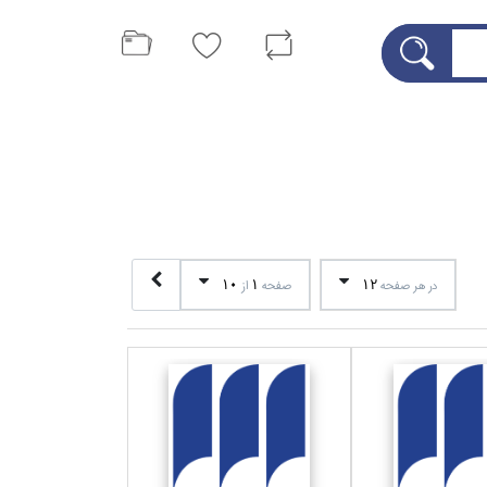
10
1
12
در هر صفحه
صفحه
از