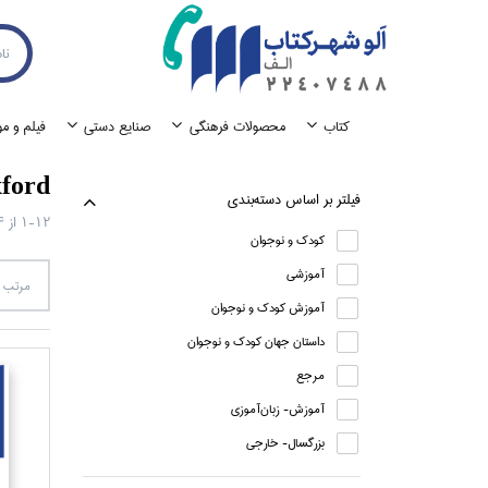
كتاب
محصولات فرهنگي
صنايع دستي
فيلم و م
ford
فيلتر بر اساس دسته‌بندي
1-12
از
4
كودك و نوجوان
آموزشي
مرتب س
آموزش كودك و نوجوان
داستان جهان كودك و نوجوان
مرجع
آموزش- زبان‌آموزي
بزرگسال- خارجي