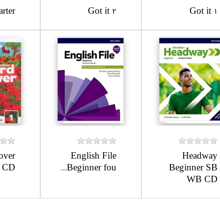
arter
Got it 2
Got it 1
over
English File
Headway
 CD
Beginner fou...
Beginner SB
WB CD