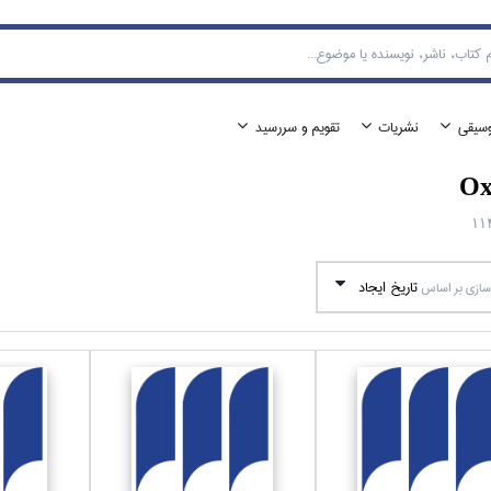
وسيقي
نشريات
تقويم و سررسيد
Ox
11
تاريخ ايجاد
ازي بر اساس