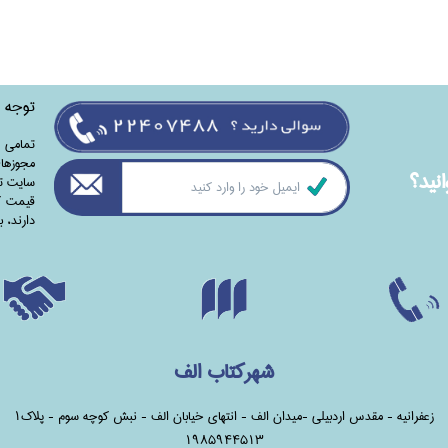
توجه
تمامی‌ 
مجوزهای
نيد؟
سایت تا
قیمت کت
دارند،‌ 
شهرکتاب الف
زعفرانیه - مقدس اردبیلی -میدان الف - انتهای خیابان الف - نبش کوچه سوم - پلاک1
1985944513