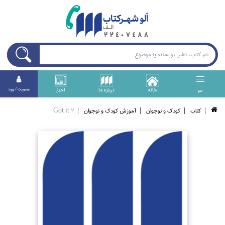
خانه
درباره ما
اخبار
عضويت / ورود
منو
كتاب
كودك و نوجوان
آموزش كودك و نوجوان
Got it 2