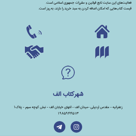
فعالیت‌های این سایت تابع قوانین و مقررات جمهوری اسلامی است.
قیمت کتاب‌هایی که امکان اضافه کردن به سبد خرید را دارند،‌ به روز است.
شهرکتاب الف
زعفرانیه - مقدس اردبیلی -میدان الف - انتهای خیابان الف - نبش کوچه سوم - پلاک1
1985944513