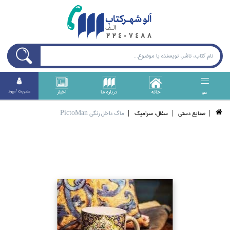
خانه
درباره ما
اخبار
عضويت / ورود
منو
صنايع دستي
سفال، سراميك
ماگ داخل رنگي PictoMan