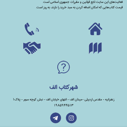
فعالیت‌های این سایت تابع قوانین و مقررات جمهوری اسلامی است.
قیمت کتاب‌هایی که امکان اضافه کردن به سبد خرید را دارند،‌ به روز است.
شهرکتاب الف
زعفرانیه - مقدس اردبیلی -میدان الف - انتهای خیابان الف - نبش کوچه سوم - پلاک1
1985944513