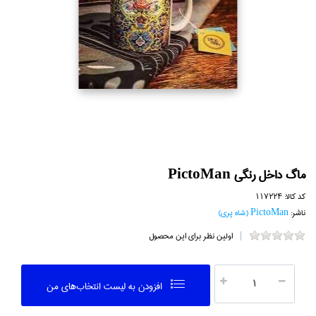
ماگ داخل رنگي PictoMan
کد کالا:
117224
ناشر:
PictoMan (شاه پري)
اولین نظر برای این محصول
افزودن به ليست انتخاب‌هاي من