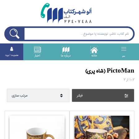
خانه
درباره ما
اخبار
عضويت / ورود
منو
PictoMan (شاه پري)
1-2
از
2
فيلتر
مرتب سازي