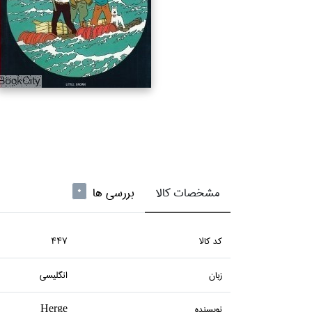
مشخصات کالا
بررسی ها
0
كد كالا
447
زبان
انگليسي
نويسنده
Herge