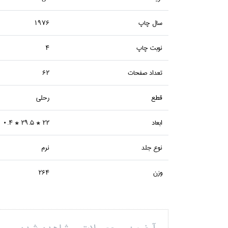
سال چاپ
1976
نوبت چاپ
4
تعداد صفحات
62
قطع
رحلي
ابعاد
22 * 29.5 * 0.4
نوع جلد
نرم
وزن
264