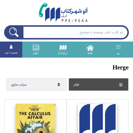
خانه
درباره ما
اخبار
عضويت / ورود
منو
Herge
فيلتر
مرتب سازي