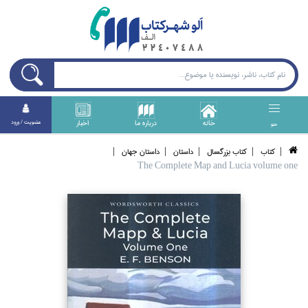
خانه
درباره ما
اخبار
عضويت / ورود
منو
كتاب
كتاب بزرگسال
داستان
داستان جهان
The Complete Map and Lucia volume one