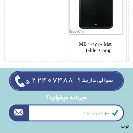
MB 109328 Mst
Tablet Comp...
خبرنامه ميخوانيد؟
توجه