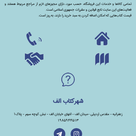
تمامی‌ کالاها و خدمات این فروشگاه، حسب مورد،‌ دارای مجوزهای لازم از مراجع مربوط هستند ‌و‌‌
فعالیت‌های این سایت تابع قوانین و مقررات جمهوری اسلامی است.
قیمت کتاب‌هایی که امکان اضافه کردن به سبد خرید را دارند،‌ به روز است.
شهرکتاب الف
زعفرانیه - مقدس اردبیلی -میدان الف - انتهای خیابان الف - نبش کوچه سوم - پلاک1
1985944513