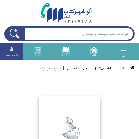
خانه
درباره ما
اخبار
عضويت / ورود
منو
كتاب
كتاب بزرگسال
هنر
نمايش
پا برهنه در پارك