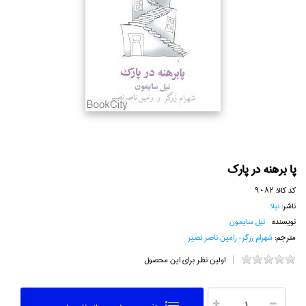
پا برهنه در پارك
کد کالا:
9082
ناشر:
نيلا
نویسنده:
نيل سايمون
مترجم:
شهرام زرگر- رامين ناصر نصير
اولین نظر برای این محصول