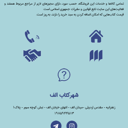
تمامی‌ کالاها و خدمات این فروشگاه، حسب مورد،‌ دارای مجوزهای لازم از مراجع مربوط هستند ‌و‌‌
فعالیت‌های این سایت تابع قوانین و مقررات جمهوری اسلامی است.
قیمت کتاب‌هایی که امکان اضافه کردن به سبد خرید را دارند،‌ به روز است.
شهرکتاب الف
زعفرانیه - مقدس اردبیلی -میدان الف - انتهای خیابان الف - نبش کوچه سوم - پلاک1
1985944513