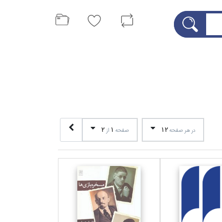
2
1
12
در هر صفحه
صفحه
از