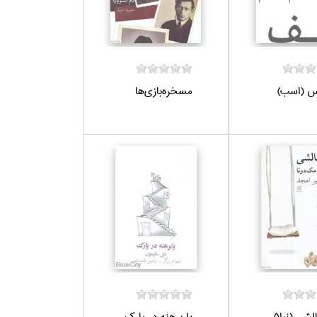
س (اسب)
مسخره‌بازي‌ها
لشي (نيلا)
پا برهنه در پارك