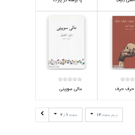
حرف حرف
مالي سوييني
2
1
12
در هر صفحه
صفحه
از