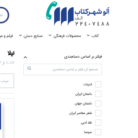
كتاب
محصولات فرهنگي
صنايع دستي
فيلم و م
نيلا
فيلتر بر اساس دسته‌بندي
1-12
از
4
مرتب س
ادبيات
داستان ايران
داستان جهان
شعر معاصر ايران
نقد ادبي
سينما