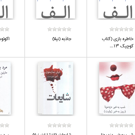
خاطره بازي (كتاب
جاذبه (نيلا)
اكوئو
كوچيك 13...
شب به‌خير دزدمونا
شايعات (انتشارات نيلا)
مرد با