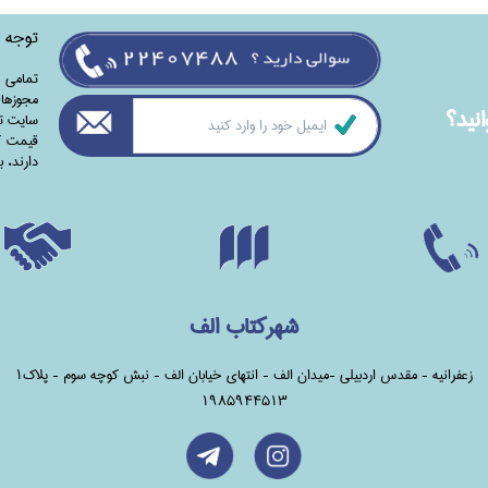
توجه
تمامی‌ 
مجوزهای
نيد؟
سایت تا
قیمت کت
دارند،‌ 
شهرکتاب الف
زعفرانیه - مقدس اردبیلی -میدان الف - انتهای خیابان الف - نبش کوچه سوم - پلاک1
1985944513