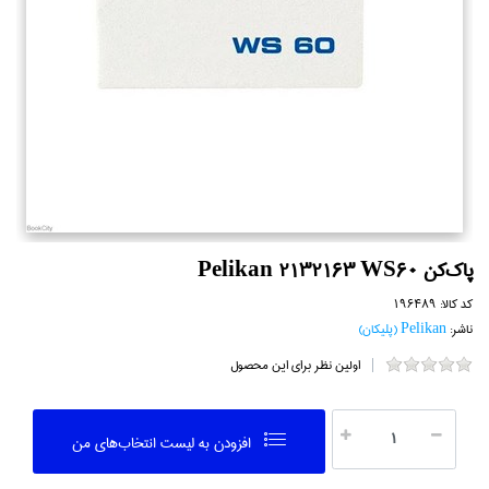
پاك‌كن Pelikan 2132163 WS60
کد کالا:
196489
ناشر:
Pelikan (پليكان)
اولین نظر برای این محصول
افزودن به ليست انتخاب‌هاي من