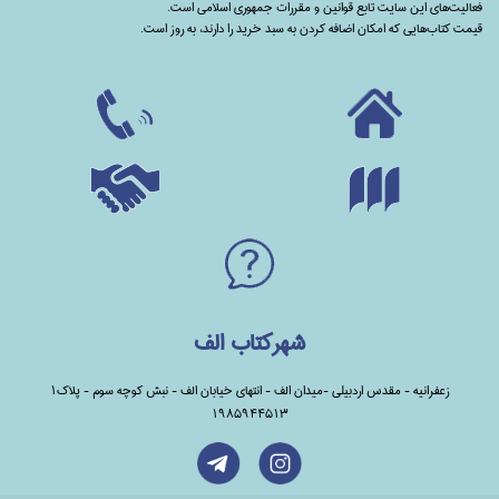
فعالیت‌های این سایت تابع قوانین و مقررات جمهوری اسلامی است.
قیمت کتاب‌هایی که امکان اضافه کردن به سبد خرید را دارند،‌ به روز است.
شهرکتاب الف
زعفرانیه - مقدس اردبیلی -میدان الف - انتهای خیابان الف - نبش کوچه سوم - پلاک1
1985944513