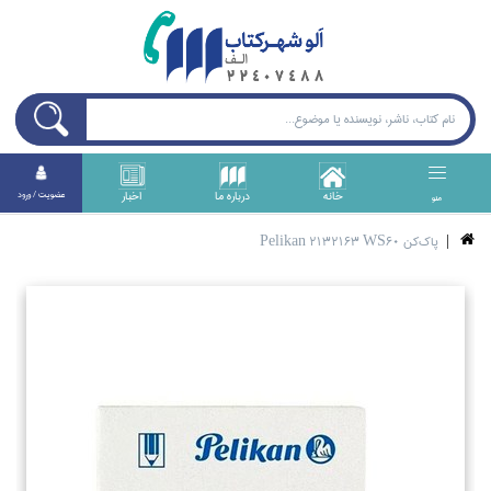
خانه
درباره ما
اخبار
عضويت / ورود
منو
پاك‌كن Pelikan 2132163 WS60