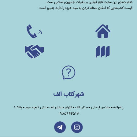
فعالیت‌های این سایت تابع قوانین و مقررات جمهوری اسلامی است.
قیمت کتاب‌هایی که امکان اضافه کردن به سبد خرید را دارند،‌ به روز است.
شهرکتاب الف
زعفرانیه - مقدس اردبیلی -میدان الف - انتهای خیابان الف - نبش کوچه سوم - پلاک1
1985944513