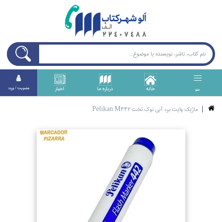
خانه
درباره ما
اخبار
عضويت / ورود
منو
ماژيك وايت برد آبي نوك تخت Pelikan M442