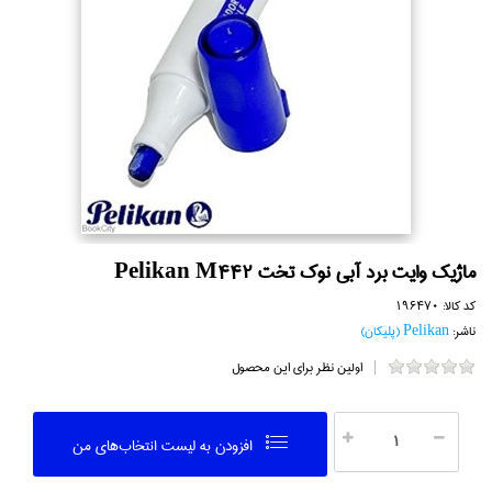
ماژيك وايت برد آبي نوك تخت Pelikan M442
کد کالا:
196470
ناشر:
Pelikan (پليكان)
اولین نظر برای این محصول
افزودن به ليست انتخاب‌هاي من