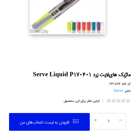
ماژيك هاي‌لايت زرد Serve Liquid P170401
کد کالا:
131826
ناشر:
Serve
اولین نظر برای این محصول
افزودن به ليست انتخاب‌هاي من