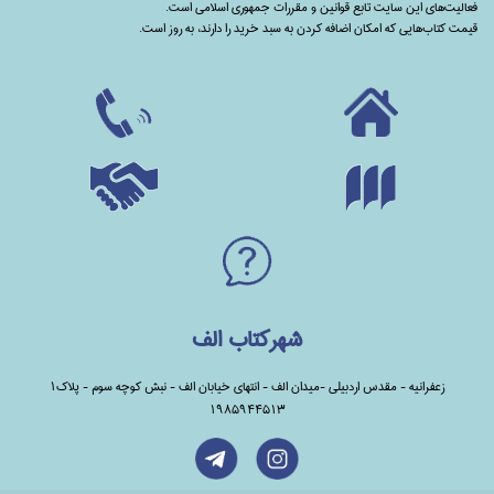
فعالیت‌های این سایت تابع قوانین و مقررات جمهوری اسلامی است.
قیمت کتاب‌هایی که امکان اضافه کردن به سبد خرید را دارند،‌ به روز است.
شهرکتاب الف
زعفرانیه - مقدس اردبیلی -میدان الف - انتهای خیابان الف - نبش کوچه سوم - پلاک1
1985944513