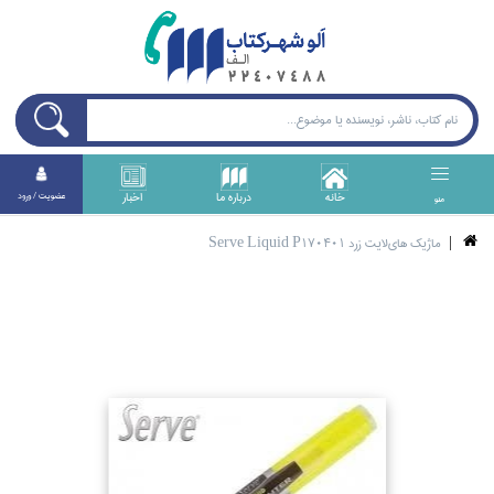
خانه
درباره ما
اخبار
عضويت / ورود
منو
ماژيك هاي‌لايت زرد Serve Liquid P170401