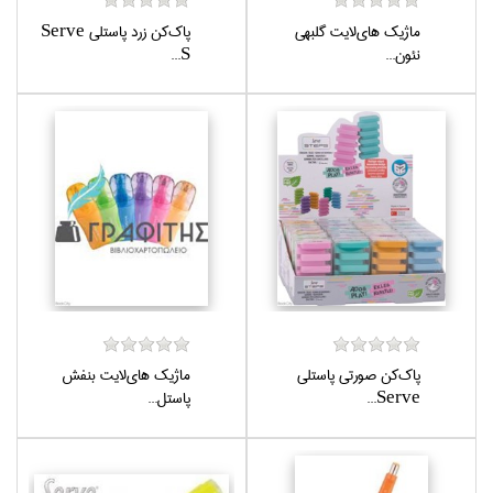
ماژيك هاي‌لايت گلبهي
پاك‌كن زرد پاستلي Serve
نئون...
S...
پاك‌كن صورتي پاستلي
ماژيك هاي‌لايت بنفش
Serve...
پاستل...