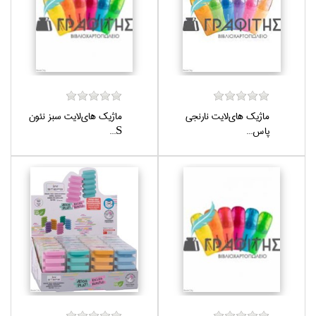
ماژيك هاي‌لايت نارنجي
ماژيك هاي‌لايت سبز نئون
پاس...
S...