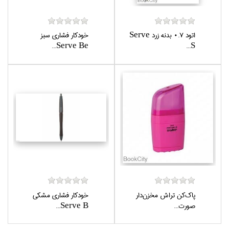
اتود 0.7 بدنه زرد Serve
خودكار فشاري سبز
Serve Be...
S...
پاك‌كن تراش مخزن‌دار
خودكار فشاري مشكي
صورت...
Serve B...