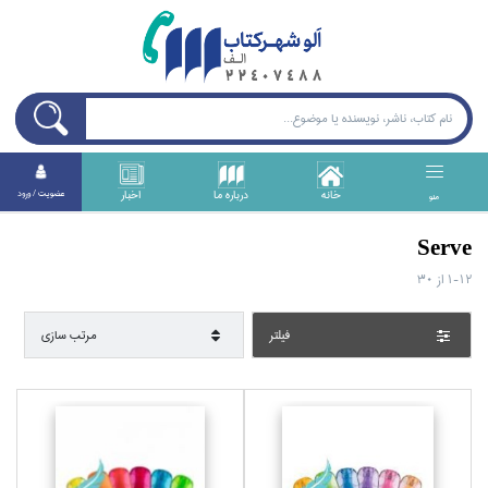
خانه
درباره ما
اخبار
عضويت / ورود
منو
Serve
1-12
از
30
فيلتر
مرتب سازي