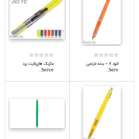
اتود 0.7 بدنه نارنجي
ماژيك هاي‌لايت زرد
Serve...
Serv...