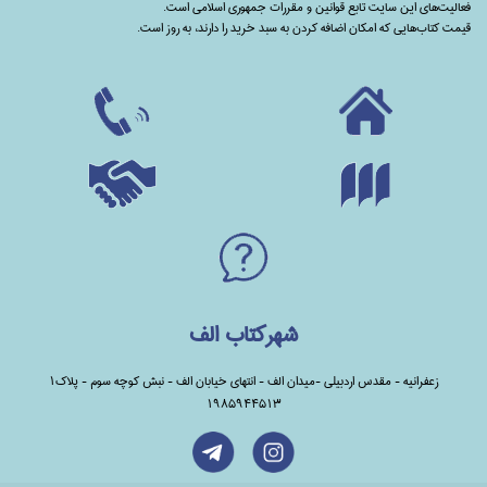
فعالیت‌های این سایت تابع قوانین و مقررات جمهوری اسلامی است.
قیمت کتاب‌هایی که امکان اضافه کردن به سبد خرید را دارند،‌ به روز است.
شهرکتاب الف
زعفرانیه - مقدس اردبیلی -میدان الف - انتهای خیابان الف - نبش کوچه سوم - پلاک1
1985944513