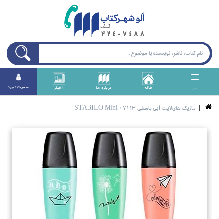
خانه
درباره ما
اخبار
عضويت / ورود
منو
ماژيك هاي‌لايت آبي پاستلي STABILO Mini 07113