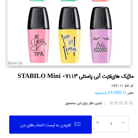
ماژيك هاي‌لايت آبي پاستلي STABILO Mini 07113
کد کالا:
179011
ناشر:
STABILO (استابيلو)
اولین نظر برای این محصول
افزودن به ليست انتخاب‌هاي من