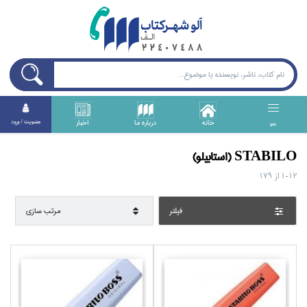
خانه
درباره ما
اخبار
عضويت / ورود
منو
STABILO (استابيلو)
1-12
از
179
فيلتر
مرتب سازي