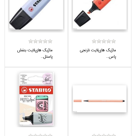
ماژيك هاي‌لايت نارنجي
ماژيك هاي‌لايت بنفش
پاس...
پاستل...