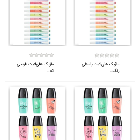
ماژيك هاي‌لايت پاستلي
ماژيك هاي‌لايت نارنجي
رنگ...
كم‌...